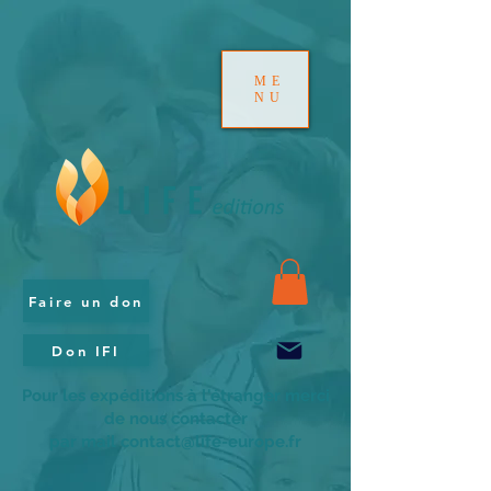
ME
NU
Faire un don
Don IFI
Pour les expéditions à l'étranger merci
de nous contacter
par mail contact@life-europe.fr