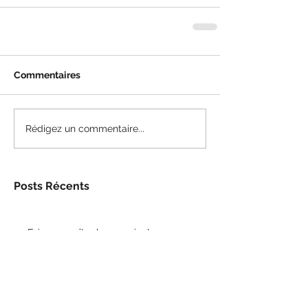
Commentaires
Rédigez un commentaire...
Posts Récents
Faire connaître la neuvaine!
14 nov. 2017
Préparation prémortem