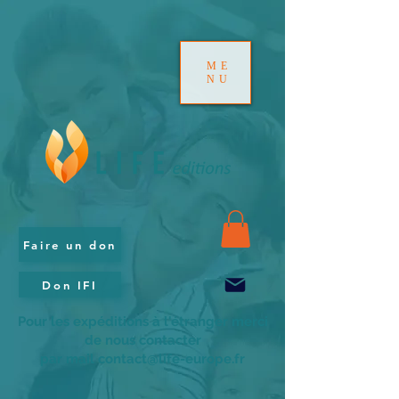
ME
NU
Faire un don
Don IFI
Pour les expéditions à l'étranger merci
de nous contacter
par mail contact@life-europe.fr