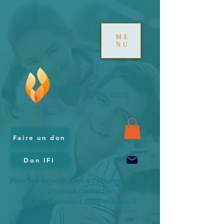
ME
NU
Faire un don
Don IFI
Pour les expéditions à l'étranger merci
de nous contacter
par mail contact@life-europe.fr