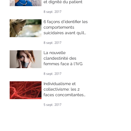
et dignité du patient
8 sept. 2017
6 façons d’identifier les
comportements
suicidaires avant qu’il
ne soit trop tard
8 sept. 2017
La nouvelle
clandestinité des
femmes face à l'IVG
8 sept. 2017
Individualisme et
collectivisme: les 2
faces concomitantes
de la déstructuration
5 sept. 2017
de la personne
La prière au service des
parents à bout de nerfs
5 sept. 2017