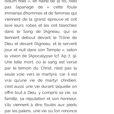
odium fidei », en haine de la foi, n’est 
pas l’apanage de « cette foule 
immense d’hommes et de femmes qui 
viennent de la grand épreuve et ont 
lavé leurs robes et les ont blanchies 
dans le Sang de l’Agneau, qui se 
tiennent debout devant le Trône de 
Dieu et devant l’Agneau, et le servent 
jour et nuit dans son Temple », selon 
la vision de l’Apocalypse (cf. Ap 7, 9). 
Une telle mort, où le sang est versé 
par le témoin du Christ, n’est pas la 
seule voie vers le martyre, car il est 
vrai qu’une vie de martyr chrétien, 
c’est aussi une vie durant laquelle on 
offre tout à Dieu, y compris sa vie, sa 
famille, sa réputation et son honneur, 
s’ils viennent à être foulés aux pieds 
par les païens, une vie où l’on renonce 