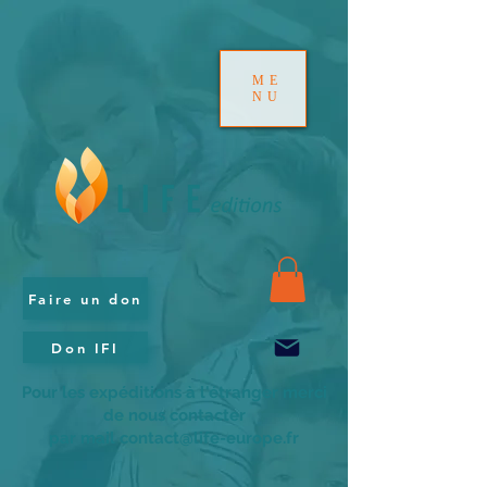
ME
NU
Faire un don
Don IFI
Pour les expéditions à l'étranger merci
de nous contacter
par mail contact@life-europe.fr