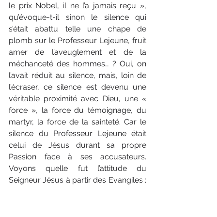
le prix Nobel, il ne l’a jamais reçu », 
qu’évoque-t-il sinon le silence qui 
s’était abattu telle une chape de 
plomb sur le Professeur Lejeune, fruit 
amer de l’aveuglement et de la 
méchanceté des hommes… ? Oui, on 
l’avait réduit au silence, mais, loin de 
l’écraser, ce silence est devenu une 
véritable proximité avec Dieu, une « 
force », la force du témoignage, du 
martyr, la force de la sainteté. Car le 
silence du Professeur Lejeune était 
celui de Jésus durant sa propre 
Passion face à ses accusateurs. 
Voyons quelle fut l’attitude du 
Seigneur Jésus à partir des Evangiles : 
tout d’abord, nous dit saint Matthieu, 
Jésus comparut devant les grands 
prêtres et tout le Conseil suprême, qui 