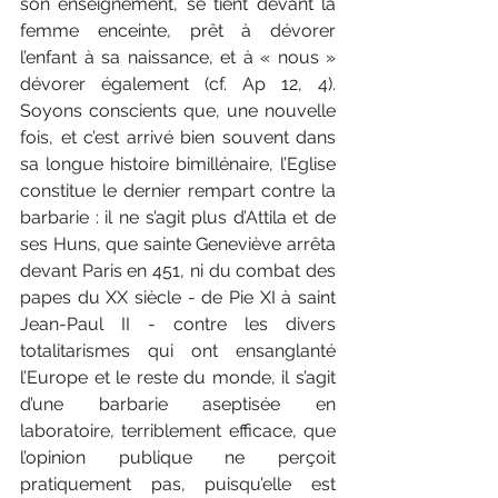
son enseignement, se tient devant la 
femme enceinte, prêt à dévorer 
l’enfant à sa naissance, et à « nous » 
dévorer également (cf. Ap 12, 4). 
Soyons conscients que, une nouvelle 
fois, et c’est arrivé bien souvent dans 
sa longue histoire bimillénaire, l’Eglise 
constitue le dernier rempart contre la 
barbarie : il ne s’agit plus d’Attila et de 
ses Huns, que sainte Geneviève arrêta 
devant Paris en 451, ni du combat des 
papes du XX siècle - de Pie XI à saint 
Jean-Paul II - contre les divers 
totalitarismes qui ont ensanglanté 
l’Europe et le reste du monde, il s’agit 
d’une barbarie aseptisée en 
laboratoire, terriblement efficace, que 
l’opinion publique ne perçoit 
pratiquement pas, puisqu’elle est 