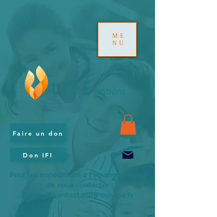
ME
NU
Faire un don
Don IFI
Pour les expéditions à l'étranger merci
de nous contacter
par mail contact@life-europe.fr