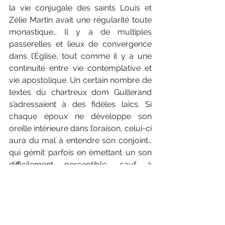
la vie conjugale des saints Louis et 
Zélie Martin avait une régularité toute 
monastique… Il y a de multiples 
passerelles et lieux de convergence 
dans l’Église, tout comme il y a une 
continuité entre vie contemplative et 
vie apostolique. Un certain nombre de 
textes du chartreux dom Guillerand 
s’adressaient à des fidèles laïcs. Si 
chaque époux ne développe son 
oreille intérieure dans l’oraison, celui-ci 
­aura du mal à entendre son conjoint… 
qui gémit parfois en émettant un son 
difficilement perceptible, sauf à 
l’écoute du cœur.
Pourquoi s’adresser à la Vierge 
lorsque l’on a des problèmes de 
couple ? Après tout, elle qui était 
sans péché, n’a pas dû connaître ce 