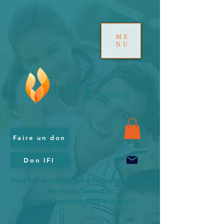
ME
NU
Faire un don
Don IFI
Pour les expéditions à l'étranger merci
de nous contacter
par mail contact@life-europe.fr