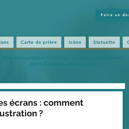
Faire un do
ions
Carte de prière
Icône
Statuette
Pour les expéditions à l'étranger merci de nous contacter
par mail contact@life-europe.fr
les écrans : comment
rustration ?