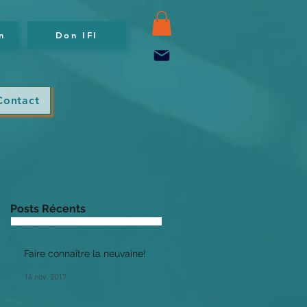
n
Don IFI
Contact
Posts Récents
Faire connaître la neuvaine!
14 nov. 2017