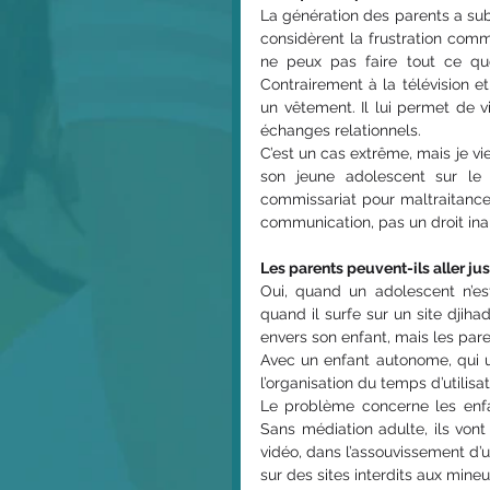
La génération des parents a su
considèrent la frustration comme
ne peux pas faire tout ce que
Contrairement à la télévision et
un vêtement. Il lui permet de v
échanges relationnels.
C’est un cas extrême, mais je v
son jeune adolescent sur le p
commissariat pour maltraitance…
communication, pas un droit ina
Les parents peuvent-ils aller ju
Oui, quand un adolescent n’es
quand il surfe sur un site djih
envers son enfant, mais les paren
Avec un enfant autonome, qui u
l’organisation du temps d’utili
Le problème concerne les enfant
Sans médiation adulte, ils vont
vidéo, dans l’assouvissement d’un
sur des sites interdits aux mineur