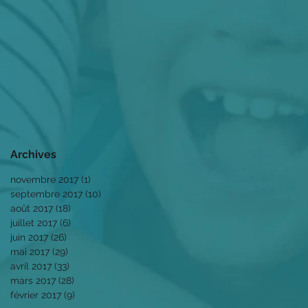
Archives
novembre 2017
(1)
1 post
septembre 2017
(10)
10 posts
août 2017
(18)
18 posts
juillet 2017
(6)
6 posts
juin 2017
(26)
26 posts
mai 2017
(29)
29 posts
avril 2017
(33)
33 posts
mars 2017
(28)
28 posts
février 2017
(9)
9 posts