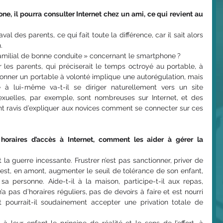
e, il pourra consulter Internet chez un ami, ce qui revient au 
’aval des parents, ce qui fait toute la différence, car il sait alors 
.
familial de bonne conduite » concernant le smartphone ?
 les parents, qui préciserait le temps octroyé au portable, à 
Donner un portable à volonté implique une autorégulation, mais 
 à lui-même va-t-il se diriger naturellement vers un site 
s sexuelles, par exemple, sont nombreuses sur Internet, et des 
t ravis d’expliquer aux novices comment se connecter sur ces 
horaires d’accès à Internet, comment les aider à gérer la 
st la guerre incessante. Frustrer n’est pas sanctionner, priver de 
c’est, en amont, augmenter le seuil de tolérance de son enfant, 
a personne. Aide-t-il à la maison, participe-t-il aux repas, 
n’a pas d’horaires réguliers, pas de devoirs à faire et est nourri 
 pourrait-il soudainement accepter une privation totale de 