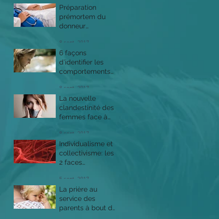
Préparation
prémortem du
donneur
d'organes et
8 sept. 2017
dignité du patient
6 façons
d’identifier les
comportements
suicidaires avant
8 sept. 2017
qu’il ne soit trop
La nouvelle
tard
clandestinité des
femmes face à
l'IVG
8 sept. 2017
Individualisme et
collectivisme: les
2 faces
concomitantes de
5 sept. 2017
la déstructuration
La prière au
de la personne
service des
parents à bout de
nerfs