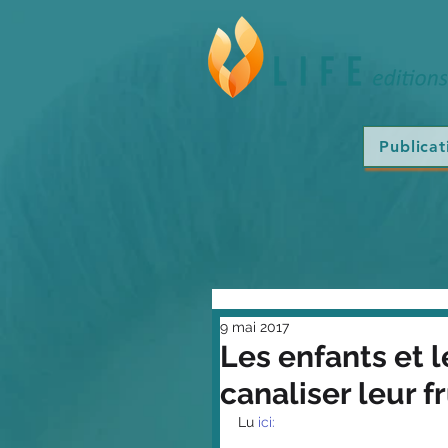
Publicat
9 mai 2017
Les enfants et 
canaliser leur f
Lu
 ici: