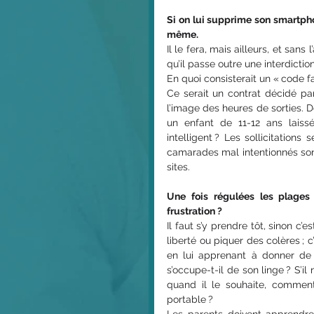
Si on lui supprime son smartphon
même.
Il le fera, mais ailleurs, et sans l
qu’il passe outre une interdiction
En quoi consisterait un « code 
Ce serait un contrat décidé par
l’image des heures de sorties. 
un enfant de 11-12 ans laissé
intelligent ? Les sollicitation
camarades mal intentionnés son
sites.
Une fois régulées les plages 
frustration ?
Il faut s’y prendre tôt, sinon c’e
liberté ou piquer des colères ; 
en lui apprenant à donner de s
s’occupe-t-il de son linge ? S’il 
quand il le souhaite, comment
portable ?