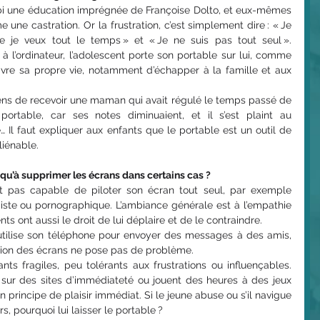
bi une éducation imprégnée de Françoise Dolto, et eux-mêmes 
 une castration. Or la frustration, c’est simplement dire : « Je 
 je veux tout le temps » et « Je ne suis pas tout seul ». 
 à l’ordinateur, l’adolescent porte son portable sur lui, comme 
ivre sa propre vie, notamment d’échapper à la famille et aux 
iens de recevoir une maman qui avait régulé le temps passé de 
ortable, car ses notes diminuaient, et il s’est plaint au 
 Il faut expliquer aux enfants que le portable est un outil de 
liénable.
squ’à supprimer les écrans dans certains cas ?
t pas capable de piloter son écran tout seul, par exemple 
adiste ou pornographique. L’ambiance générale est à l’empathie 
ts ont aussi le droit de lui déplaire et de le contraindre.
tilise son téléphone pour envoyer des messages à des amis, 
sation des écrans ne pose pas de problème.
s fragiles, peu tolérants aux frustrations ou influençables. 
 sur des sites d’immédiateté ou jouent des heures à des jeux 
 principe de plaisir immédiat. Si le jeune abuse ou s’il navigue 
s, pourquoi lui laisser le portable ?