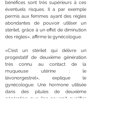
bénéfices sont très supérieurs à ces 
éventuels risques. Il a par exemple 
permis aux femmes ayant des règles 
abondantes de pouvoir utiliser un 
stérilet, grâce à un effet de diminution 
des règles», affirme le gynécologue. 
«C'est un stérilet qui délivre un 
progestatif de deuxième génération 
très connu au contact de la 
muqueuse utérine : le 
lévonorgestrel», explique le 
gynécologue. Une hormone utilisée 
dans des pilules de deuxième 
génération que l'on pourrait qualifier 
de «basiques», puisque très souvent 
prescrites et qui ne semblent pas 
poser de problème sous cette forme. 
En effet, avec la pilule, la dose 