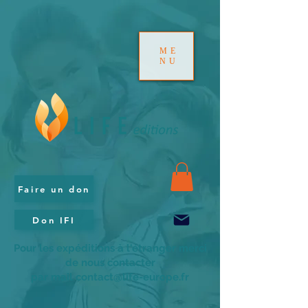
ME
NU
Faire un don
Don IFI
Pour les expéditions à l'étranger merci
de nous contacter
par mail contact@life-europe.fr