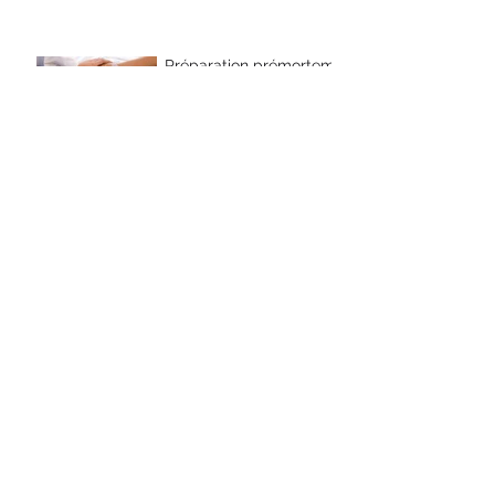
Préparation prémortem
du donneur d'organes
et dignité du patient
8 sept. 2017
6 façons d’identifier les
comportements
suicidaires avant qu’il
ne soit trop tard
8 sept. 2017
La nouvelle
clandestinité des
femmes face à l'IVG
8 sept. 2017
Individualisme et
collectivisme: les 2
faces concomitantes
de la déstructuration