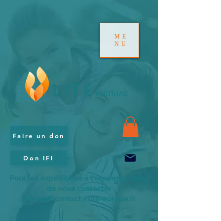
ME
NU
Faire un don
Don IFI
Pour les expéditions à l'étranger merci
de nous contacter
par mail contact@life-europe.fr