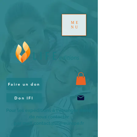
ME
NU
Faire un don
Don IFI
Pour les expéditions à l'étranger merci
de nous contacter
par mail contact@life-europe.fr