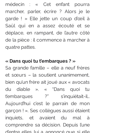
médecin : « Cet enfant pourra 
marcher, parler, écrire ? Alors je le 
garde ! » Elle jette un coup d’œil à 
Saül qui en a assez écouté et se 
déplace, en rampant, de l’autre côté 
de la pièce : il commence à marcher à 
quatre pattes.
« Dans quoi tu t’embarques ? »
Sa grande famille – elle a neuf frères 
et sœurs – la soutient unanimement, 
bien qu’un frère ait joué aux « avocats 
du diable ». « “Dans quoi tu 
t’embarques ?” s’inquiétait-il… 
Aujourd’hui c’est le parrain de mon 
garçon ! ». Ses collègues aussi étaient 
inquiets, et avaient du mal à 
comprendre sa décision. Depuis l’une 
d’entre elles lui a annoncé que si elle 