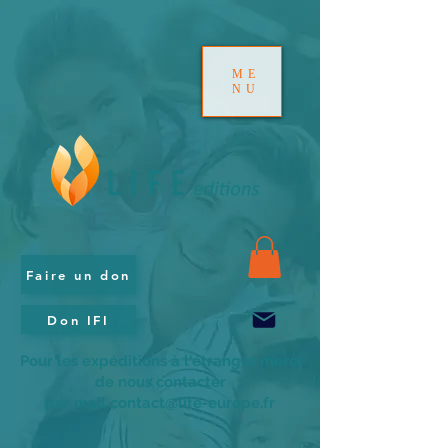
ME
NU
Faire un don
Don IFI
Pour les expéditions à l'étranger merci
de nous contacter
par mail contact@life-europe.fr