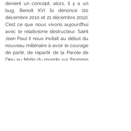
devient un concept, alors, il y a un 
bug. Benoît XVI l’a dénoncé (20 
décembre 2010 et 21 décembre 2012). 
C’est ce que nous vivons aujourd’hui 
avec le relativisme destructeur. Saint 
Jean Paul II nous invitait au début du 
nouveau millénaire à avoir le courage 
de partir, de repartir de la Parole de 
Dieu au Matin du monde sur l’homme 
et la femme, la famille. Cela aidera à 
sortir de l’impasse du relativisme 
ravageur. Et aidera des jeunes à se 
construire, à construire une famille et 
donc la société avec la colonne 
vertébrale de cette Parole de Dieu qui 
éclaire, féconde. Cela s’appelle le bon 
sens !  Et le bon sens a toujours 
survécu aux idéologies. Donc, la 
famille a de l’avenir devant elle !