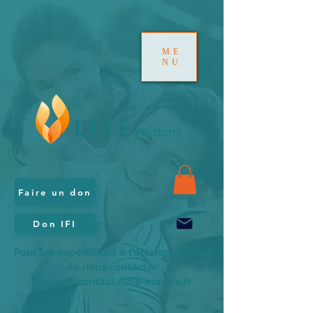
ME
NU
Faire un don
Don IFI
Pour les expéditions à l'étranger merci
de nous contacter
par mail contact@life-europe.fr