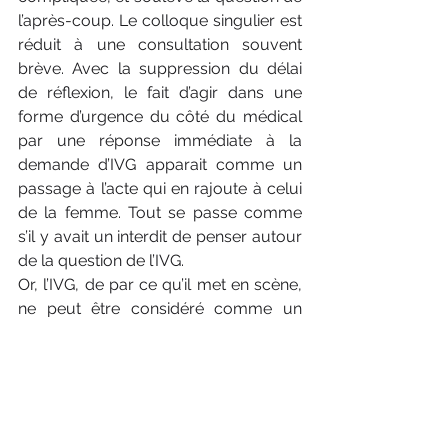
l’après-coup. Le colloque singulier est 
réduit à une consultation souvent 
brève. Avec la suppression du délai 
de réflexion, le fait d’agir dans une 
forme d’urgence du côté du médical 
par une réponse immédiate à la 
demande d’IVG apparait comme un 
passage à l’acte qui en rajoute à celui 
de la femme. Tout se passe comme 
s’il y avait un interdit de penser autour 
de la question de l’IVG.
Or, l’IVG, de par ce qu’il met en scène, 
ne peut être considéré comme un 
acte médical comme un autre. 
L’autonomie dont semblent jouir les 
femmes les laisse en fait, à mes yeux, 
seules face à un acte dont la 
complexité n’échappe à aucun acteur. 