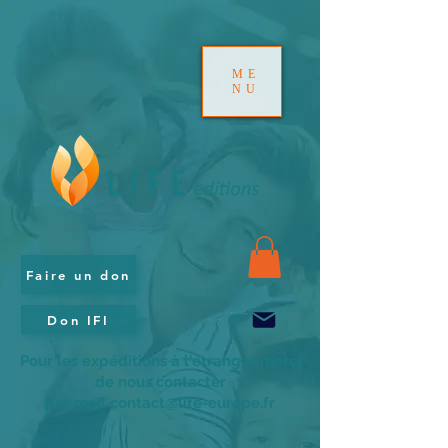
ME
NU
Faire un don
Don IFI
Pour les expéditions à l'étranger merci
de nous contacter
par mail contact@life-europe.fr