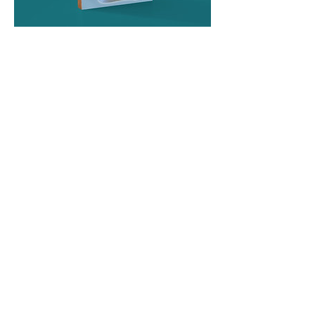
Icone
Prix
45,00€
Icone
Le icone religiose sono des produits
monastiques réalisés per i monaci
dell'abbazia santo Joseph di clairval.
Queste icone religieuses sont
une photographie della statua della
Vergine
Marie che riunisce le coppie
,
accuratamente collée sur une plaque
di bosco, ed esistono in parecchi
colori.