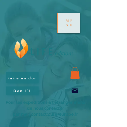
ME
NU
Faire un don
Don IFI
Pour les expéditions à l'étranger merci
de nous contacter
par mail contact@life-europe.fr